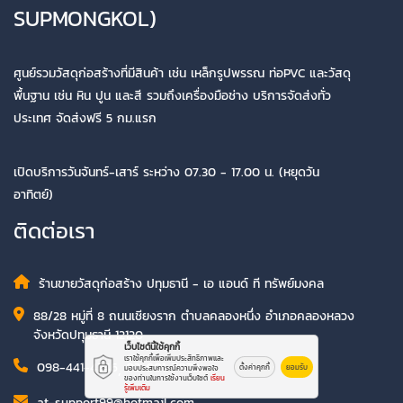
SUPMONGKOL)
ศูนย์รวมวัสดุก่อสร้างที่มีสินค้า เช่น เหล็กรูปพรรณ ท่อPVC และวัสดุ
พื้นฐาน เช่น หิน ปูน และสี รวมถึงเครื่องมือช่าง บริการจัดส่งทั่ว
ประเทศ จัดส่งฟรี 5 กม.แรก
เปิดบริการวันจันทร์-เสาร์ ระหว่าง 07.30 - 17.00 น. (หยุดวัน
อาทิตย์)
ติดต่อเรา
ร้านขายวัสดุก่อสร้าง ปทุมธานี - เอ แอนด์ ที ทรัพย์มงคล
88/28 หมู่ที่ 8 ถนนเชียงราก ตำบลคลองหนึ่ง อำเภอคลองหลวง
จังหวัดปทุมธานี 12120
เว็บไซต์นี้ใช้คุกกี้
เราใช้คุกกี้เพื่อเพิ่มประสิทธิภาพและ
098-441-4246
,
02-901-7079
ตั้งค่าคุกกี้
ยอมรับ
มอบประสบการณ์ความพึงพอใจ
ของท่านในการใช้งานเว็บไซต์
เรียน
รู้เพิ่มเติม
at-support99@hotmail.com