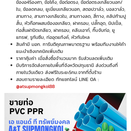
ข้องอ45องศา, ข้อโค้ง, ข้อต่อตรง, ข้อต่อตรงเกลียวนอก/
ใน, ข้อลดกลม, ยูเนี่ยนเกลียวนอก, สตอปวาล์ว, บอลวาล์ว,
สามทาง, สามทางเกลียวใน, สามทางลด, สี่ทาง, คลิปก้ามปู
สั้น, หัวก๊อกผสมข้องอเกลียว, ฝาครอบ, ปลั๊กอุด, นิปเปิ้ล,
ท่อสั้นฝาปิดเกลียว, ฝาครอบ, คลีนเอาท์, กิ๊บจับท่อ, ยู
แทรฟ, รูกันซึม, ท่ออุดแท้งค์, หัวกันไหล
สินค้ามี มอก. การันตีคุณภาพมาตรฐาน พร้อมทีมงานให้คำ
แนะนำเชิงเทคนิคเพิ่มเติม
ราคาคุ้มค่า เมื่อสั่งซื้อจำนวนมาก รับส่วนลดเพิ่มเติม
มีบริการจัดส่งภายในพื้นที่จังหวัดปทุมธานี ส่งด่วนถึงที่
ภายในวันเดียว ส่งฟรีในระยะ5กม.จากที่ตั้งร้าน
สอบถามรายละเอียด ทักแชทไลน์ LINE OA :
@atsupmongkol88