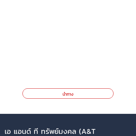
นำทาง
เอ แอนด์ ที ทรัพย์มงคล (A&T