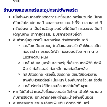
ร้าน)
ร้านขายแฮงเกอร์เเละอุปกรณ์ซัพพอร์ต
เมื่อช่างงานก่อสร้างต้องการหาซื้อแฮงเกอร์แขวนท่อ มีขาย
ที่ไหนในโซนปทุมธานี คลองหลวง แนะนำที่ร้าน เอ แอนด์ ที
ทรัพย์มงคล เป็นร้านวัสดุก่อสร้างที่มีสินค้าครบวงจร สินค้า
ได้คุณภาพ ราคายุติธรรม มีบริการจัดส่งถึงที่
สินค้ากลุ่มอุปกรณ์แฮงเกอร์และตัวซัพพอร์ต อาทิ
แคล้มเกลียวแบบยู (เควิสแฮงเกอร์) มักใช้แขวนยึด
ท่อประปา ท่อระบบไฟฟ้า ท่อระบบปรับอากาศ ตาม
แนวเพดาน ผนัง
แคล้มส้มโอ (ไพพ์แฮงเกอร์) ที่ใช้แขวนท่อพีวีซี ท่อพี
พีอาร์ ท่อไซเลอร์ ท่อเหล็ก และท่อดับเพลิง
คลิปตัวรัดท่อ หรือเข็มขัดรัดท่อ นิยมใช้ยึดหัวสาย
ยางกับหัวข้อต่อให้แน่นหนา ป้องกันการรั่วไหล รั่วซึม
แคล้มรัดท่อ ใช้ยึดและเชื่อมท่อให้เข้ากับฐาน
หากไม่มั่นใจว่าควรสั่งซื้อแฮงเกอร์ชนิดไหน เพื่อให้เหมาะสม
กับการใช้งาน มีทีมงานคอยให้คำแนะนำอย่างเป็นมิตร
สนใจสอบถามรายละเอียดเพิ่มเติม ติดต่อได้ที่เบอร์