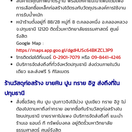
สินค้าได้คุณภาพมาตรฐาน พร้อมให้คำแนะนำเพิ่มเติมเพื่อ
การเลือกซื้อเหล็กก่อสร้างได้ตรงกับวัตถุประสงค์การใช้งาน
การรับน้ำหนัก
หน้าร้านตั้งอยู่ที่ 88/28 หมู่ที่ 8 ต.คลองหนึ่ง อ.คลองหลวง
จ.ปทุมธานี 12120 ติดรั้วมหาวิทยาลัยธรรมศาสตร์ ศูนย์
รังสิต
Google Map :
https://maps.app.goo.gl/dgdHUSc64BKZCL3P9
โทรติดต่อได้ที่เบอร์
0-2901-7079
หรือ
09-8441-4246
มีบริการจัดส่งถึงที่ทั่วจังหวัดปทุมธานี ส่งด่วนภายในวัน
เดียว และส่งฟรี 5 กิโลเมตร
ร้านวัสดุก่อสร้าง ขาย
หิน ปูน ทราย อิฐ ส่งถึงที่ใน
ปทุมธานี
สั่งซื้อวัสดุ หิน ปูน ปูนกาวจิงโจ้ม่วง ปูนเขียว ทราย อิฐ ไม่
ต้องไปตามหาถึงท่าทราย อยากซื้อกับร้านวัสดุก่อสร้างใน
โซนปทุมธานี ขายราคาไม่แพง มีบริการจัดส่งถึงที่ แนะนำ
ร้านเอ แอนด์ ที ทรัพย์มงคล อยู่ติดรั้วมหาวิทยาลัย
ธรรมศาสตร์ ศูนย์รังสิต