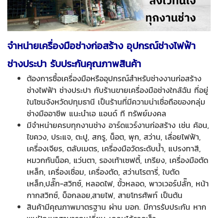
จำหน่ายเครื่องมือช่างก่อสร้าง อุปกรณ์ช่างไฟฟ้า
ช่างประปา รับประกันคุณภาพสินค้า
ต้องการซื้อเครื่องมือหรืออุปกรณ์สำหรับช่างงานก่อสร้าง
ช่างไฟฟ้า ช่างประปา กับร้านขายเครื่องมือช่างใกล้ฉัน ที่อยู่
ในโซนจังหวัดปทุมธานี เป็นร้านที่มีความน่าเชื่อถือของกลุ่ม
ช่างมืออาชีพ แนะนำเอ แอนด์ ที ทรัพย์มงคล
มีจำหน่ายครบทุกงานช่าง อาร์ดแวร์งานก่อสร้าง เช่น ค้อน,
ไขควง, ประแจ, ตะปู, สกรู, น็อต, พุก, สว่าน, เลื่อยไฟฟ้า,
เครื่องเจียร, ตลับเมตร, เครื่องมือวัดระดับน้ำ, แปรงทาสี,
หมวกกันน็อค, แว่นตา, รองเท้าเซฟตี้, เกรียง, เครื่องมือตัด
เหล็ก, เครื่องเชื่อม, เครื่องตัด, สว่านโรตารี่, ใบตัด
เหล็ก,ปลั๊ก-สวิทซ์, หลอดไฟ, ขั้วหลอด, พาวเวอร์ปลั๊ก, หน้า
กากสวิทซ์, บ็อกลอย,สายไฟ, สายโทรศัพท์ เป็นต้น
สินค้ามีคุณภาพมาตรฐาน ผ่าน มอก. มีการรับประกัน หาก