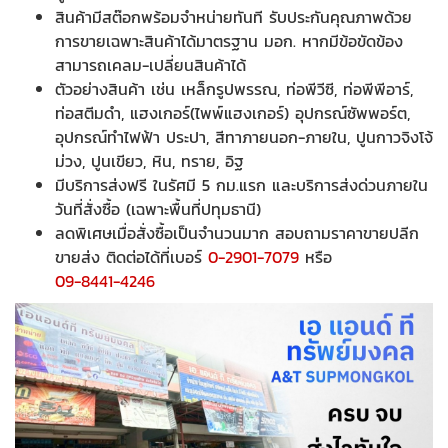
สินค้ามีสต๊อกพร้อมจำหน่ายทันที รับประกันคุณภาพด้วย
การขายเฉพาะสินค้าได้มาตรฐาน มอก. หากมีข้อขัดข้อง
สามารถเคลม-เปลี่ยนสินค้าได้
ตัวอย่างสินค้า เช่น เหล็กรูปพรรณ, ท่อพีวีซี, ท่อพีพีอาร์,
ท่อสตีมดำ, แฮงเกอร์(ไพพ์แฮงเกอร์) อุปกรณ์ซัพพอร์ต,
อุปกรณ์ทำไฟฟ้า ประปา, สีทาภายนอก-ภายใน, ปูนกาวจิงโจ้
ม่วง, ปูนเขียว, หิน, ทราย, อิฐ
มีบริการส่งฟรี ในรัศมี 5 กม.แรก และบริการส่งด่วนภายใน
วันที่สั่งซื้อ (เฉพาะพื้นที่ปทุมธานี)
ลดพิเศษเมื่อสั่งซื้อเป็นจำนวนมาก สอบถามราคาขายปลีก
ขายส่ง ติดต่อได้ที่เบอร์
0-2901-7079
หรือ
09-8441-4246