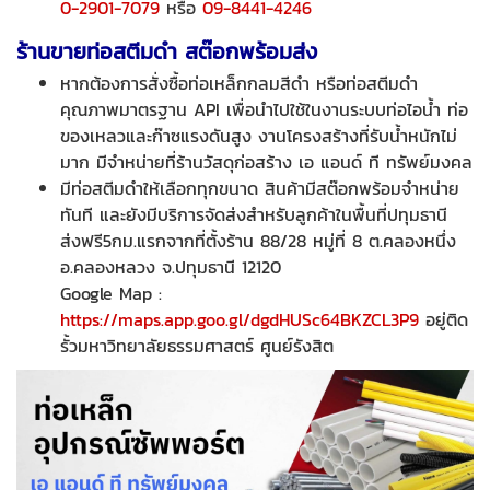
0-2901-7079
หรือ
09-8441-4246
ร้านขายท่อสตีมดำ สต๊อกพร้อมส่ง
หากต้องการสั่งซื้อท่อเหล็กกลมสีดำ หรือท่อสตีมดำ
คุณภาพมาตรฐาน API เพื่อนำไปใช้ในงานระบบท่อไอน้ำ ท่อ
ของเหลวและก๊าซแรงดันสูง งานโครงสร้างที่รับน้ำหนักไม่
มาก มีจำหน่ายที่ร้านวัสดุก่อสร้าง เอ แอนด์ ที ทรัพย์มงคล
มีท่อสตีมดำให้เลือกทุกขนาด สินค้ามีสต๊อกพร้อมจำหน่าย
ทันที และยังมีบริการจัดส่งสำหรับลูกค้าในพื้นที่ปทุมธานี
ส่งฟรี5กม.แรกจากที่ตั้งร้าน 88/28 หมู่ที่ 8 ต.คลองหนึ่ง
อ.คลองหลวง จ.ปทุมธานี 12120
Google Map :
https://maps.app.goo.gl/dgdHUSc64BKZCL3P9
อยู่ติด
รั้วมหาวิทยาลัยธรรมศาสตร์ ศูนย์รังสิต