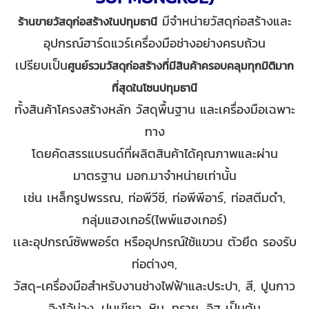
มีจำหน่ายวัสดุก่อสร้างและ
ร้านขายวัสดุก่อสร้างในปทุมธานี
อุปกรณ์ฮาร์ดแวร์เครื่องมือช่างอย่างครบถ้วน
เปรียบเป็น
ศูนย์รวมวัสดุก่อสร้างที่มีสินค้าครอบคลุมทุกมิติมาก
ที่สุดในโซนปทุมธานี
ทั้งสินค้าโครงสร้างหลัก วัสดุพื้นฐาน และเครื่องมือเฉพาะ
ทาง
โดยคัดสรรแบรนด์ที่ผลิตสินค้าได้คุณภาพและผ่าน
มาตรฐาน มอก.มาจำหน่ายเท่านั้น
เช่น เหล็กรูปพรรณ, ท่อพีวีซี, ท่อพีพีอาร์, ท่อสตีมดำ,
กลุ่มแฮงเกอร์(ไพพ์แฮงเกอร์)
เเละอุปกรณ์ซัพพอร์ต หรืออุปกรณ์ใช้แขวน ตัวยึด รองรับ
ท่อต่างๆ,
วัสดุ-เครื่องมือสำหรับงานช่างไฟฟ้าและประปา, สี, ปูนกาว
จิงโจ้ม่วง, ปูนเขียว, หิน, ทราย, อิฐ เป็นต้น