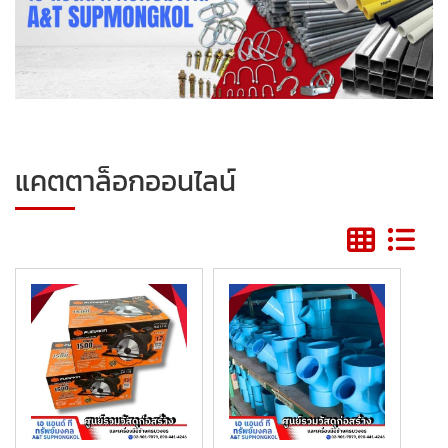
แคตตาล็อกออนไลน์