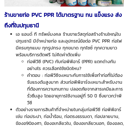
ร้านขายท่อ PVC PPR
ได้มาตรฐาน ทน แข็งแรง
ส่ง
ถึงที่ในปทุมธานี
เอ แอนด์ ที ทรัพย์มงคล ร้านขายวัสดุก่อสร้างร้านใหญ่ใน
ปทุมธานี มีจำหน่ายท่อ และอุปกรณ์ข้อต่อ PVC PPR ท่อไฟ
มีครบทุกแบบ ทุกรูปทรง ทุกขนาด ทุกไซซ์ ทุกความยาว
พร้อมบริการตัดฟรี ไม่คิดค่าตัดเพิ่ม
ท่อพีวีซี (PVC) กับท่อพีพีอาร์ (PPR) แตกต่างกัน
อย่างไร ควรเลือกใช้ชนิดไหน?
คำตอบ : ท่อพีวีซีจะเหมาะกับการใช้เพื่อทำท่อที่ไม่ต้อง
รับแรงดันสูงมาก ส่วนท่อพีพีอาร์จะเหมาะสำหรับงาน
ที่ต้องการความทนทาน ปลอดภัยจากสารเคมีและการ
รั่วซึมสูง โดยอายุการใช้งานอยู่ที่ 50 ปี ซึ่งยาวกว่าพี
วีซี
ตัวอย่างรายการสินค้าที่จำหน่ายในกลุ่มท่อพีวีซี ท่อพีพีอาร์
เช่น ท่อประปา, ท่อน้ำร้อน, ท่อตรงธรรมดา, ท่อปลายบาน,
ข้องอ90องศา, ข้องอเกลียวใน, ข้องอเกลียวนอก, ข้องอลด,