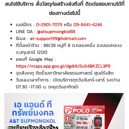
สนใจใช้บริการ สั่งวัสดุก่อสร้างส่งถึงที่ ติดต่อสอบถามได้ที่
ช่องทางต่อไปนี้
เบอร์โทร :
0-2901-7079
หรือ
09-8441-4246
LINE OA :
@atsupmongkol88
อีเมล :
at-support99@hotmail.com
ที่ตั้งหน้าร้าน : 88/28 หมู่ที่ 8 ต.คลองหนึ่ง อ.คลองหลวง
จ.ปทุมธานี 12120
แผนที่ Google Map :
https://maps.app.goo.gl/dgdHUSc64BKZCL3P9
จุดสังเกตุ ติดรั้วมหาวิทยาลัยธรรมศาสตร์ ศูนย์รังสิต
วันและเวลาทำการ : เปิดบริการทุกวันจันทร์-เสาร์ ระหว่าง
07.30 -17.00 น. (หยุดวันอาทิตย์)