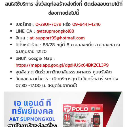
สนใจใช้บริการ สั่งวัสดุก่อสร้างส่งถึงที่ ติดต่อสอบถามได้ที่
ช่องทางต่อไปนี้
เบอร์โทร :
0-2901-7079
หรือ
09-8441-4246
LINE OA :
@atsupmongkol88
อีเมล :
at-support99@hotmail.com
ที่ตั้งหน้าร้าน : 88/28 หมู่ที่ 8 ต.คลองหนึ่ง อ.คลองหลวง
จ.ปทุมธานี 12120
แผนที่ Google Map :
https://maps.app.goo.gl/dgdHUSc64BKZCL3P9
จุดสังเกตุ ติดรั้วมหาวิทยาลัยธรรมศาสตร์ ศูนย์รังสิต
วันและเวลาทำการ : เปิดบริการทุกวันจันทร์-เสาร์ ระหว่าง
07.30 -17.00 น. (หยุดวันอาทิตย์)