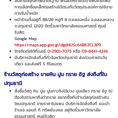
สินค้าได้คุณภาพมาตรฐาน พร้อมให้คำแนะนำเพิ่มเติมเพื่อ
การเลือกซื้อเหล็กก่อสร้างได้ตรงกับวัตถุประสงค์การใช้งาน
การรับน้ำหนัก
หน้าร้านตั้งอยู่ที่ 88/28 หมู่ที่ 8 ต.คลองหนึ่ง อ.คลองหลวง
จ.ปทุมธานี 12120 ติดรั้วมหาวิทยาลัยธรรมศาสตร์ ศูนย์
รังสิต
Google Map :
https://maps.app.goo.gl/dgdHUSc64BKZCL3P9
โทรติดต่อได้ที่เบอร์
0-2901-7079
หรือ
09-8441-4246
มีบริการจัดส่งถึงที่ทั่วจังหวัดปทุมธานี ส่งด่วนภายในวัน
เดียว และส่งฟรี 5 กิโลเมตร
ร้านวัสดุก่อสร้าง ขาย
หิน ปูน ทราย อิฐ ส่งถึงที่ใน
ปทุมธานี
สั่งซื้อวัสดุ หิน ปูน ปูนกาวจิงโจ้ม่วง ปูนเขียว ทราย อิฐ ไม่
ต้องไปตามหาถึงท่าทราย อยากซื้อกับร้านวัสดุก่อสร้างใน
โซนปทุมธานี ขายราคาไม่แพง มีบริการจัดส่งถึงที่ แนะนำ
ร้านเอ แอนด์ ที ทรัพย์มงคล อยู่ติดรั้วมหาวิทยาลัย
ธรรมศาสตร์ ศูนย์รังสิต