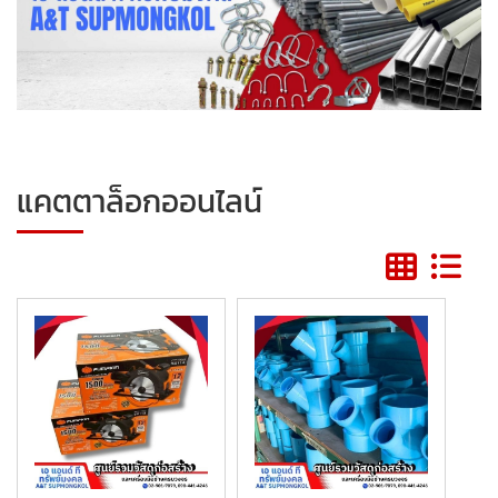
แคตตาล็อกออนไลน์