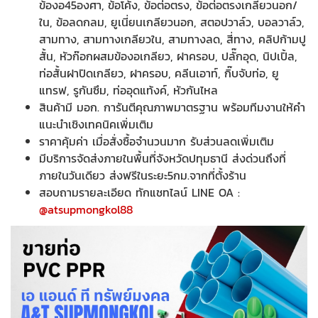
ข้องอ45องศา, ข้อโค้ง, ข้อต่อตรง, ข้อต่อตรงเกลียวนอก/
ใน, ข้อลดกลม, ยูเนี่ยนเกลียวนอก, สตอปวาล์ว, บอลวาล์ว,
สามทาง, สามทางเกลียวใน, สามทางลด, สี่ทาง, คลิปก้ามปู
สั้น, หัวก๊อกผสมข้องอเกลียว, ฝาครอบ, ปลั๊กอุด, นิปเปิ้ล,
ท่อสั้นฝาปิดเกลียว, ฝาครอบ, คลีนเอาท์, กิ๊บจับท่อ, ยู
แทรฟ, รูกันซึม, ท่ออุดแท้งค์, หัวกันไหล
สินค้ามี มอก. การันตีคุณภาพมาตรฐาน พร้อมทีมงานให้คำ
แนะนำเชิงเทคนิคเพิ่มเติม
ราคาคุ้มค่า เมื่อสั่งซื้อจำนวนมาก รับส่วนลดเพิ่มเติม
มีบริการจัดส่งภายในพื้นที่จังหวัดปทุมธานี ส่งด่วนถึงที่
ภายในวันเดียว ส่งฟรีในระยะ5กม.จากที่ตั้งร้าน
สอบถามรายละเอียด ทักแชทไลน์ LINE OA :
@atsupmongkol88