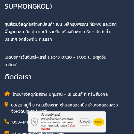
SUPMONGKOL)
ศูนย์รวมวัสดุก่อสร้างที่มีสินค้า เช่น เหล็กรูปพรรณ ท่อPVC และวัสดุ
พื้นฐาน เช่น หิน ปูน และสี รวมถึงเครื่องมือช่าง บริการจัดส่งทั่ว
ประเทศ จัดส่งฟรี 5 กม.แรก
เปิดบริการวันจันทร์-เสาร์ ระหว่าง 07.30 - 17.00 น. (หยุดวัน
อาทิตย์)
ติดต่อเรา
ร้านขายวัสดุก่อสร้าง ปทุมธานี - เอ แอนด์ ที ทรัพย์มงคล
88/28 หมู่ที่ 8 ถนนเชียงราก ตำบลคลองหนึ่ง อำเภอคลองหลวง
จังหวัดปทุมธานี 12120
เว็บไซต์นี้ใช้คุกกี้
เราใช้คุกกี้เพื่อเพิ่มประสิทธิภาพและ
098-441-4246
,
02-901-7079
ตั้งค่าคุกกี้
ยอมรับ
มอบประสบการณ์ความพึงพอใจ
ของท่านในการใช้งานเว็บไซต์
เรียน
รู้เพิ่มเติม
at-support99@hotmail.com