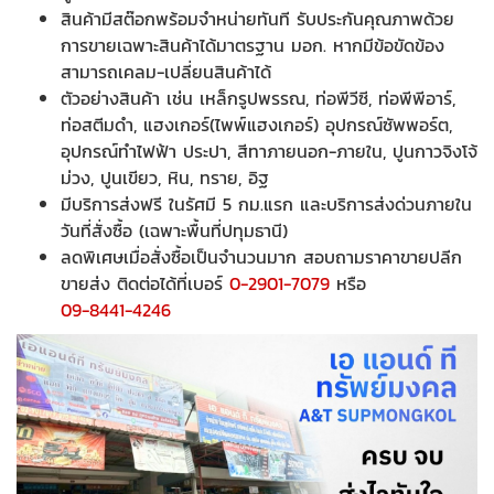
สินค้ามีสต๊อกพร้อมจำหน่ายทันที รับประกันคุณภาพด้วย
การขายเฉพาะสินค้าได้มาตรฐาน มอก. หากมีข้อขัดข้อง
สามารถเคลม-เปลี่ยนสินค้าได้
ตัวอย่างสินค้า เช่น เหล็กรูปพรรณ, ท่อพีวีซี, ท่อพีพีอาร์,
ท่อสตีมดำ, แฮงเกอร์(ไพพ์แฮงเกอร์) อุปกรณ์ซัพพอร์ต,
อุปกรณ์ทำไฟฟ้า ประปา, สีทาภายนอก-ภายใน, ปูนกาวจิงโจ้
ม่วง, ปูนเขียว, หิน, ทราย, อิฐ
มีบริการส่งฟรี ในรัศมี 5 กม.แรก และบริการส่งด่วนภายใน
วันที่สั่งซื้อ (เฉพาะพื้นที่ปทุมธานี)
ลดพิเศษเมื่อสั่งซื้อเป็นจำนวนมาก สอบถามราคาขายปลีก
ขายส่ง ติดต่อได้ที่เบอร์
0-2901-7079
หรือ
09-8441-4246