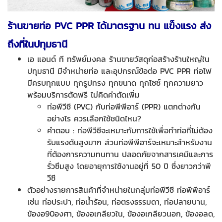
ร้านขายท่อ PVC PPR
ได้มาตรฐาน ทน แข็งแรง
ส่ง
ถึงที่ในปทุมธานี
เอ แอนด์ ที ทรัพย์มงคล ร้านขายวัสดุก่อสร้างร้านใหญ่ใน
ปทุมธานี มีจำหน่ายท่อ และอุปกรณ์ข้อต่อ PVC PPR ท่อไฟ
มีครบทุกแบบ ทุกรูปทรง ทุกขนาด ทุกไซซ์ ทุกความยาว
พร้อมบริการตัดฟรี ไม่คิดค่าตัดเพิ่ม
ท่อพีวีซี (PVC) กับท่อพีพีอาร์ (PPR) แตกต่างกัน
อย่างไร ควรเลือกใช้ชนิดไหน?
คำตอบ : ท่อพีวีซีจะเหมาะกับการใช้เพื่อทำท่อที่ไม่ต้อง
รับแรงดันสูงมาก ส่วนท่อพีพีอาร์จะเหมาะสำหรับงาน
ที่ต้องการความทนทาน ปลอดภัยจากสารเคมีและการ
รั่วซึมสูง โดยอายุการใช้งานอยู่ที่ 50 ปี ซึ่งยาวกว่าพี
วีซี
ตัวอย่างรายการสินค้าที่จำหน่ายในกลุ่มท่อพีวีซี ท่อพีพีอาร์
เช่น ท่อประปา, ท่อน้ำร้อน, ท่อตรงธรรมดา, ท่อปลายบาน,
ข้องอ90องศา, ข้องอเกลียวใน, ข้องอเกลียวนอก, ข้องอลด,