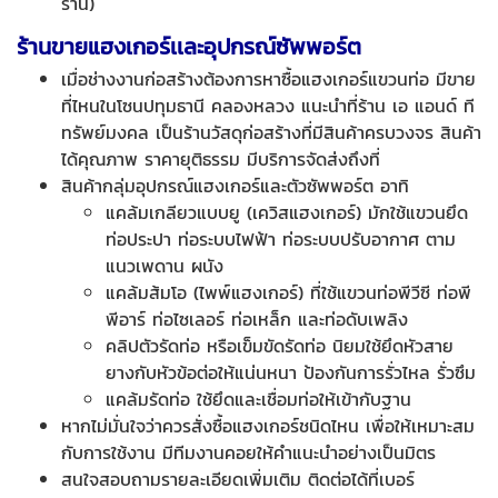
ร้าน)
ร้านขายแฮงเกอร์เเละอุปกรณ์ซัพพอร์ต
เมื่อช่างงานก่อสร้างต้องการหาซื้อแฮงเกอร์แขวนท่อ มีขาย
ที่ไหนในโซนปทุมธานี คลองหลวง แนะนำที่ร้าน เอ แอนด์ ที
ทรัพย์มงคล เป็นร้านวัสดุก่อสร้างที่มีสินค้าครบวงจร สินค้า
ได้คุณภาพ ราคายุติธรรม มีบริการจัดส่งถึงที่
สินค้ากลุ่มอุปกรณ์แฮงเกอร์และตัวซัพพอร์ต อาทิ
แคล้มเกลียวแบบยู (เควิสแฮงเกอร์) มักใช้แขวนยึด
ท่อประปา ท่อระบบไฟฟ้า ท่อระบบปรับอากาศ ตาม
แนวเพดาน ผนัง
แคล้มส้มโอ (ไพพ์แฮงเกอร์) ที่ใช้แขวนท่อพีวีซี ท่อพี
พีอาร์ ท่อไซเลอร์ ท่อเหล็ก และท่อดับเพลิง
คลิปตัวรัดท่อ หรือเข็มขัดรัดท่อ นิยมใช้ยึดหัวสาย
ยางกับหัวข้อต่อให้แน่นหนา ป้องกันการรั่วไหล รั่วซึม
แคล้มรัดท่อ ใช้ยึดและเชื่อมท่อให้เข้ากับฐาน
หากไม่มั่นใจว่าควรสั่งซื้อแฮงเกอร์ชนิดไหน เพื่อให้เหมาะสม
กับการใช้งาน มีทีมงานคอยให้คำแนะนำอย่างเป็นมิตร
สนใจสอบถามรายละเอียดเพิ่มเติม ติดต่อได้ที่เบอร์