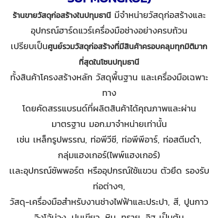
มีจำหน่ายวัสดุก่อสร้างและ
ร้านขายวัสดุก่อสร้างในปทุมธานี
อุปกรณ์ฮาร์ดแวร์เครื่องมือช่างอย่างครบถ้วน
เปรียบเป็น
ศูนย์รวมวัสดุก่อสร้างที่มีสินค้าครอบคลุมทุกมิติมาก
ที่สุดในโซนปทุมธานี
ทั้งสินค้าโครงสร้างหลัก วัสดุพื้นฐาน และเครื่องมือเฉพาะ
ทาง
โดยคัดสรรแบรนด์ที่ผลิตสินค้าได้คุณภาพและผ่าน
มาตรฐาน มอก.มาจำหน่ายเท่านั้น
เช่น เหล็กรูปพรรณ, ท่อพีวีซี, ท่อพีพีอาร์, ท่อสตีมดำ,
กลุ่มแฮงเกอร์(ไพพ์แฮงเกอร์)
เเละอุปกรณ์ซัพพอร์ต หรืออุปกรณ์ใช้แขวน ตัวยึด รองรับ
ท่อต่างๆ,
วัสดุ-เครื่องมือสำหรับงานช่างไฟฟ้าและประปา, สี, ปูนกาว
จิงโจ้ม่วง, ปูนเขียว, หิน, ทราย, อิฐ เป็นต้น