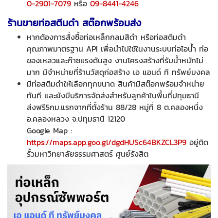
0-2901-7079
หรือ
09-8441-4246
ร้านขายท่อสตีมดำ สต๊อกพร้อมส่ง
หากต้องการสั่งซื้อท่อเหล็กกลมสีดำ หรือท่อสตีมดำ
คุณภาพมาตรฐาน API เพื่อนำไปใช้ในงานระบบท่อไอน้ำ ท่อ
ของเหลวและก๊าซแรงดันสูง งานโครงสร้างที่รับน้ำหนักไม่
มาก มีจำหน่ายที่ร้านวัสดุก่อสร้าง เอ แอนด์ ที ทรัพย์มงคล
มีท่อสตีมดำให้เลือกทุกขนาด สินค้ามีสต๊อกพร้อมจำหน่าย
ทันที และยังมีบริการจัดส่งสำหรับลูกค้าในพื้นที่ปทุมธานี
ส่งฟรี5กม.แรกจากที่ตั้งร้าน 88/28 หมู่ที่ 8 ต.คลองหนึ่ง
อ.คลองหลวง จ.ปทุมธานี 12120
Google Map :
https://maps.app.goo.gl/dgdHUSc64BKZCL3P9
อยู่ติด
รั้วมหาวิทยาลัยธรรมศาสตร์ ศูนย์รังสิต