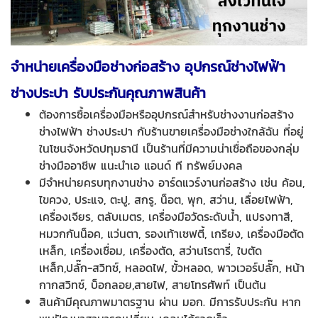
จำหน่ายเครื่องมือช่างก่อสร้าง อุปกรณ์ช่างไฟฟ้า
ช่างประปา รับประกันคุณภาพสินค้า
ต้องการซื้อเครื่องมือหรืออุปกรณ์สำหรับช่างงานก่อสร้าง
ช่างไฟฟ้า ช่างประปา กับร้านขายเครื่องมือช่างใกล้ฉัน ที่อยู่
ในโซนจังหวัดปทุมธานี เป็นร้านที่มีความน่าเชื่อถือของกลุ่ม
ช่างมืออาชีพ แนะนำเอ แอนด์ ที ทรัพย์มงคล
มีจำหน่ายครบทุกงานช่าง อาร์ดแวร์งานก่อสร้าง เช่น ค้อน,
ไขควง, ประแจ, ตะปู, สกรู, น็อต, พุก, สว่าน, เลื่อยไฟฟ้า,
เครื่องเจียร, ตลับเมตร, เครื่องมือวัดระดับน้ำ, แปรงทาสี,
หมวกกันน็อค, แว่นตา, รองเท้าเซฟตี้, เกรียง, เครื่องมือตัด
เหล็ก, เครื่องเชื่อม, เครื่องตัด, สว่านโรตารี่, ใบตัด
เหล็ก,ปลั๊ก-สวิทซ์, หลอดไฟ, ขั้วหลอด, พาวเวอร์ปลั๊ก, หน้า
กากสวิทซ์, บ็อกลอย,สายไฟ, สายโทรศัพท์ เป็นต้น
สินค้ามีคุณภาพมาตรฐาน ผ่าน มอก. มีการรับประกัน หาก