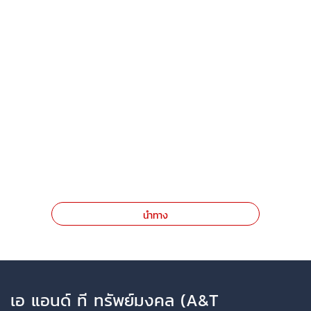
นำทาง
เอ แอนด์ ที ทรัพย์มงคล (A&T