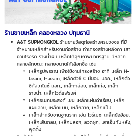
ร้านขายเหล็ก คลองหลวง ปทุมธานี
A&T SUPMONGKOL
ร้านขายวัสดุก่อสร้างครบวงจร ที่มี
จำหน่ายเหล็กสำหรับงานก่อสร้าง ทำโครงสร้างหลังคา เสา
คานโรงรถ รางน้ำฝน เหล็กได้คุณภาพมาตรฐาน มีหลาก
หลายลักษณะ หลายขนาดให้เลือกซื้อ เช่น
เหล็กรูปพรรณ เพื่อใช้งานโครงสร้าง อาทิ เหล็ก H-
beam, I-beam, เหล็กตัวซี C มีขอบ มอก., เหล็กตัว
ซีกัลวาไนซ์ มอก., เหล็กกล่อง, เหล็กท่อ, เหล็ก
รางน้ำ, เหล็กไวด์แฟรงค์
เหล็กอเนกประสงค์ เช่น เหล็กแผ่นดำเรียบ, เหล็ก
แผ่นลาย, เหล็กแบน, เหล็กฉาก, เหล็กแป๊ป
เหล็กสำหรับงานฐานราก เช่น ไวร์เมช, เหล็กข้ออ้อย,
เหล็กเส้นกลม, เหล็กปลอก, ลวดผูก, เสาเอ็นทับหลัง,
ฟุตติ้ง